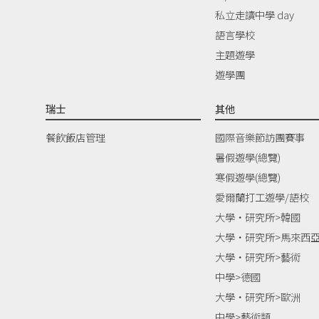
私立走讀中學 day
語言學校
主題遊學
遊學團
瑞士
其他
餐飲飯店管理
國際音樂節訪團賽事
暑假遊學(總覽)
寒假遊學(總覽)
愛爾蘭打工遊學/語校
大學‧研究所>韓國
大學‧研究所>馬來西
大學‧研究所>藝術
中學>德國
大學‧研究所>歐洲
中學>藝術類