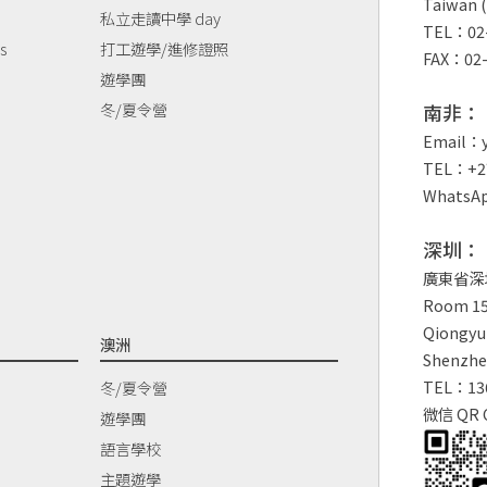
Taiwan (
私立走讀中學 day
TEL：02-
s
打工遊學/進修證照
FAX：02-
遊學團
冬/夏令營
南非：
Email：y
TEL：+27
WhatsAp
深圳：
廣東省深
Room 150
Qiongyu 
澳洲
Shenzhe
TEL：13
冬/夏令營
微信 QR 
遊學團
語言學校
主題遊學