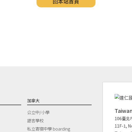
回本站首頁
加拿大
Taiw
公立中/小學
106臺北
語言學校
11F-1, No
私立寄宿中學 boarding