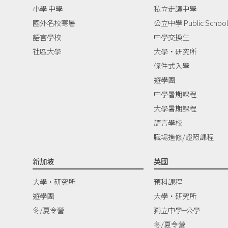
小學 中學
私立走讀中學
國外名校寒暑
公立中學 Public School
語言學校
中學交換生
社區大學
大學‧研究所
條件式入學
遊學團
中學暑期課程
大學暑期課程
語言學校
職場進修/證照課程
新加坡
英國
大學‧研究所
預科課程
遊學團
大學‧研究所
冬/夏令營
獨立中學+公學
冬/夏令營