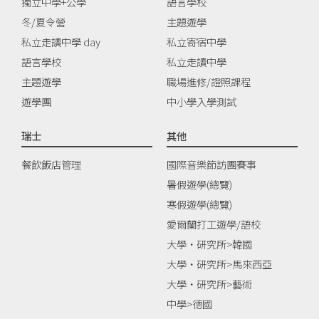
獨立中學+公學
語言學校
冬/夏令營
主題遊學
私立走讀中學 day
私立寄宿中學
語言學校
私立走讀中學
主題遊學
職場進修/證照課程
遊學團
中小學入學測試
瑞士
其他
餐飲飯店管理
國際音樂節訪團賽事
暑假遊學(總覽)
寒假遊學(總覽)
愛爾蘭打工遊學/語校
大學‧研究所>韓國
大學‧研究所>馬來西亞
大學‧研究所>藝術
中學>德國