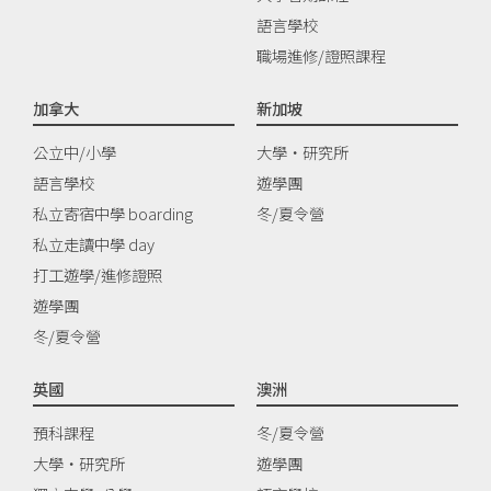
語言學校
職場進修/證照課程
加拿大
新加坡
公立中/小學
大學‧研究所
語言學校
遊學團
私立寄宿中學 boarding
冬/夏令營
私立走讀中學 day
打工遊學/進修證照
遊學團
冬/夏令營
英國
澳洲
預科課程
冬/夏令營
大學‧研究所
遊學團