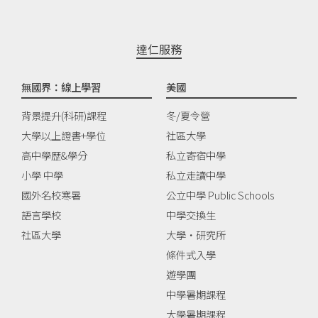
達仁服務
無國界：線上學習
美國
背景提升(科研)課程
冬/夏令營
大學以上證書+學位
社區大學
高中學歷&學分
私立寄宿中學
小學 中學
私立走讀中學
國外名校寒暑
公立中學 Public Schools
語言學校
中學交換生
社區大學
大學‧研究所
條件式入學
遊學團
中學暑期課程
大學暑期課程