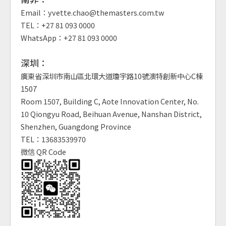
Email：yvette.chao@themasters.com.tw
TEL：+27 81 093 0000
WhatsApp：+27 81 093 0000
深圳：
廣東省深圳市南山區北環大道瓊宇路10號澳特創新中心C棟
1507
Room 1507, Building C, Aote Innovation Center, No.
10 Qiongyu Road, Beihuan Avenue, Nanshan District,
Shenzhen, Guangdong Province
TEL：13683539970
微信 QR Code