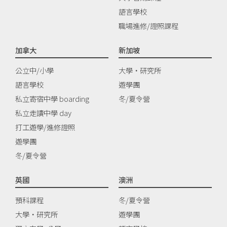
語言學校
職場進修/證照課程
加拿大
新加坡
公立中/小學
大學‧研究所
語言學校
遊學團
私立寄宿中學 boarding
冬/夏令營
私立走讀中學 day
打工遊學/進修證照
遊學團
冬/夏令營
英國
澳洲
預科課程
冬/夏令營
大學‧研究所
遊學團