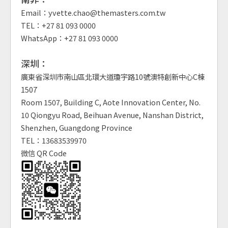
Email：yvette.chao@themasters.com.tw
TEL：+27 81 093 0000
WhatsApp：+27 81 093 0000
深圳：
廣東省深圳市南山區北環大道瓊宇路10號澳特創新中心C棟
1507
Room 1507, Building C, Aote Innovation Center, No.
10 Qiongyu Road, Beihuan Avenue, Nanshan District,
Shenzhen, Guangdong Province
TEL：13683539970
微信 QR Code