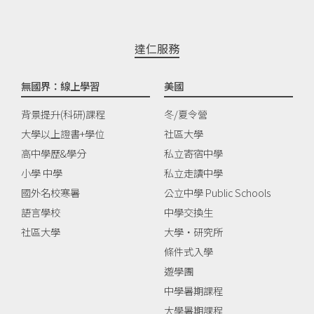
達仁服務
無國界：線上學習
美國
背景提升(科研)課程
冬/夏令營
大學以上證書+學位
社區大學
高中學歷&學分
私立寄宿中學
小學 中學
私立走讀中學
國外名校寒暑
公立中學 Public Schools
語言學校
中學交換生
社區大學
大學‧研究所
條件式入學
遊學團
中學暑期課程
大學暑期課程