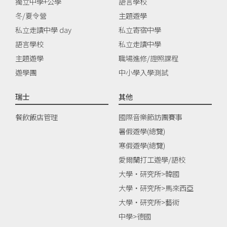
獨立中學+公學
語言學校
冬/夏令營
主題遊學
私立走讀中學 day
私立寄宿中學
語言學校
私立走讀中學
主題遊學
職場進修/證照課程
遊學團
中小學入學測試
瑞士
其他
餐飲飯店管理
國際音樂節訪團賽事
暑假遊學(總覽)
寒假遊學(總覽)
愛爾蘭打工遊學/語校
大學‧研究所>韓國
大學‧研究所>馬來西亞
大學‧研究所>藝術
中學>德國