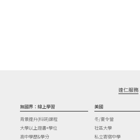
達仁服務
無國界：線上學習
美國
背景提升(科研)課程
冬/夏令營
大學以上證書+學位
社區大學
高中學歷&學分
私立寄宿中學