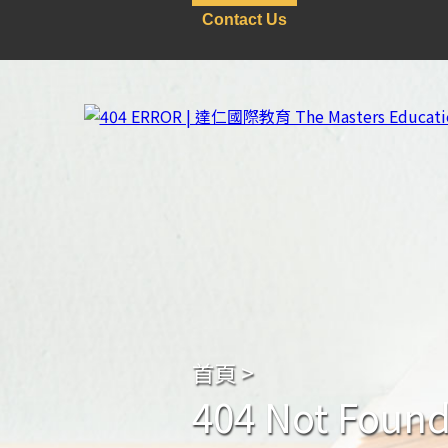
Contact Us
首頁
>
404 Not Foun