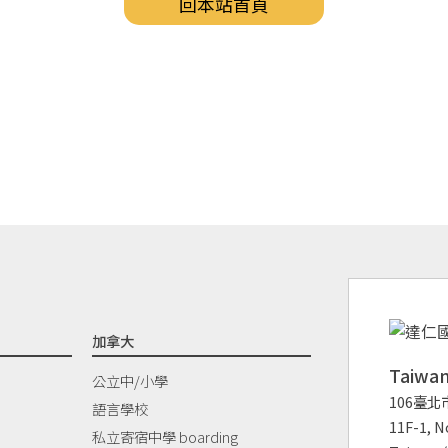
回本站首頁
加拿大
Taiw
公立中/小學
106臺北
語言學校
11F-1, No
私立寄宿中學 boarding