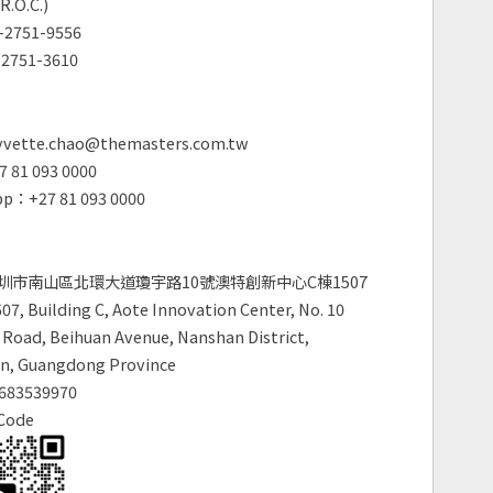
R.O.C.)
2751-9556
2751-3610
vette.chao@themasters.com.tw
 81 093 0000
p：+27 81 093 0000
圳市南山區北環大道瓊宇路10號澳特創新中心C棟1507
7, Building C, Aote Innovation Center, No. 10
Road, Beihuan Avenue, Nanshan District,
n, Guangdong Province
683539970
Code