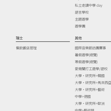
私立走讀中學 day
語言學校
主題遊學
遊學團
瑞士
其他
餐飲飯店管理
國際音樂節訪團賽事
暑假遊學(總覽)
寒假遊學(總覽)
愛爾蘭打工遊學/語校
大學‧研究所>韓國
大學‧研究所>馬來西
大學‧研究所>藝術
中學>德國
大學‧研究所>歐洲
中學>藝術類