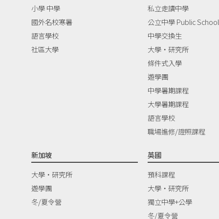
小學 中學
私立走讀中學
國外名校寒暑
公立中學 Public School
語言學校
中學交換生
社區大學
大學‧研究所
條件式入學
遊學團
中學暑期課程
大學暑期課程
語言學校
職場進修/證照課程
新加坡
英國
大學‧研究所
預科課程
遊學團
大學‧研究所
冬/夏令營
獨立中學+公學
冬/夏令營