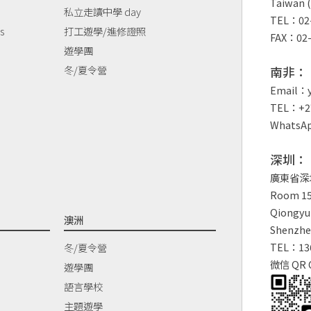
Taiwan (
私立走讀中學 day
TEL：02-
s
打工遊學/進修證照
FAX：02-
遊學團
冬/夏令營
南非：
Email：y
TEL：+27
WhatsAp
深圳：
廣東省深
Room 150
Qiongyu 
澳洲
Shenzhe
TEL：13
冬/夏令營
微信 QR 
遊學團
語言學校
主題遊學