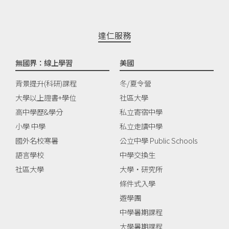
達仁服務
無國界：線上學習
美國
背景提升(科研)課程
冬/夏令營
大學以上證書+學位
社區大學
高中學歷&學分
私立寄宿中學
小學 中學
私立走讀中學
國外名校寒暑
公立中學 Public Schools
語言學校
中學交換生
社區大學
大學‧研究所
條件式入學
遊學團
中學暑期課程
大學暑期課程