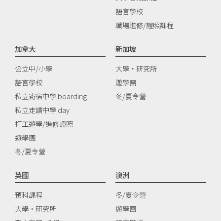
語言學校
職場進修/證照課程
加拿大
新加坡
公立中/小學
大學‧研究所
語言學校
遊學團
私立寄宿中學 boarding
冬/夏令營
私立走讀中學 day
打工遊學/進修證照
遊學團
冬/夏令營
英國
澳洲
預科課程
冬/夏令營
大學‧研究所
遊學團