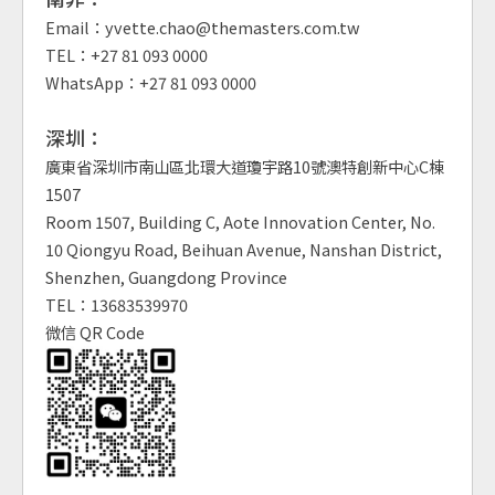
Email：yvette.chao@themasters.com.tw
TEL：+27 81 093 0000
WhatsApp：+27 81 093 0000
深圳：
廣東省深圳市南山區北環大道瓊宇路10號澳特創新中心C棟
1507
Room 1507, Building C, Aote Innovation Center, No.
10 Qiongyu Road, Beihuan Avenue, Nanshan District,
Shenzhen, Guangdong Province
TEL：13683539970
微信 QR Code