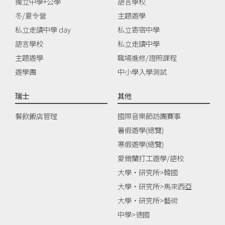
獨立中學+公學
語言學校
冬/夏令營
主題遊學
私立走讀中學 day
私立寄宿中學
語言學校
私立走讀中學
主題遊學
職場進修/證照課程
遊學團
中小學入學測試
瑞士
其他
餐飲飯店管理
國際音樂節訪團賽事
暑假遊學(總覽)
寒假遊學(總覽)
愛爾蘭打工遊學/語校
大學‧研究所>韓國
大學‧研究所>馬來西亞
大學‧研究所>藝術
中學>德國