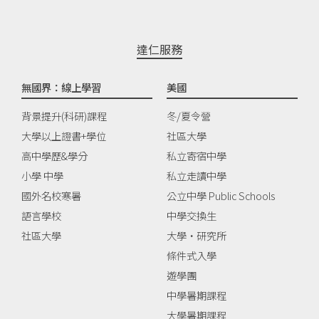
達仁服務
無國界：線上學習
美國
背景提升(科研)課程
冬/夏令營
大學以上證書+學位
社區大學
高中學歷&學分
私立寄宿中學
小學 中學
私立走讀中學
國外名校寒暑
公立中學 Public Schools
語言學校
中學交換生
社區大學
大學‧研究所
條件式入學
遊學團
中學暑期課程
大學暑期課程