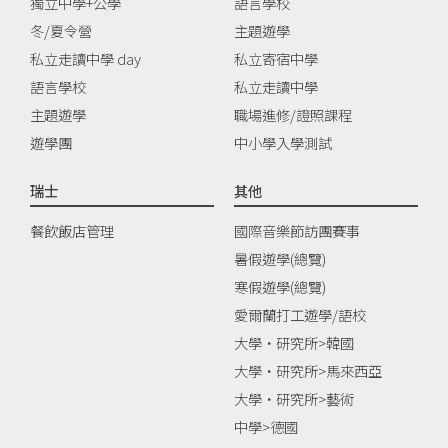
獨立中學+公學
語言學校
冬/夏令營
主題遊學
私立走讀中學 day
私立寄宿中學
語言學校
私立走讀中學
主題遊學
職場進修/證照課程
遊學團
中小學入學測試
瑞士
其他
餐飲飯店管理
國際音樂節訪團賽事
暑假遊學(總覽)
寒假遊學(總覽)
愛爾蘭打工遊學/語校
大學‧研究所>韓國
大學‧研究所>馬來西亞
大學‧研究所>藝術
中學>德國