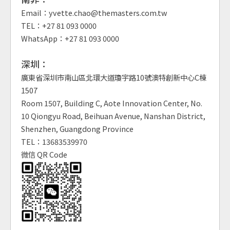
Email：yvette.chao@themasters.com.tw
TEL：+27 81 093 0000
WhatsApp：+27 81 093 0000
深圳：
廣東省深圳市南山區北環大道瓊宇路10號澳特創新中心C棟
1507
Room 1507, Building C, Aote Innovation Center, No.
10 Qiongyu Road, Beihuan Avenue, Nanshan District,
Shenzhen, Guangdong Province
TEL：13683539970
微信 QR Code