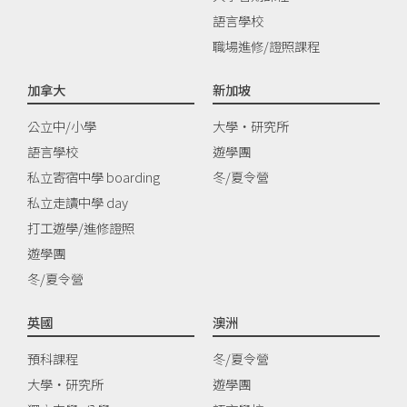
語言學校
職場進修/證照課程
加拿大
新加坡
公立中/小學
大學‧研究所
語言學校
遊學團
私立寄宿中學 boarding
冬/夏令營
私立走讀中學 day
打工遊學/進修證照
遊學團
冬/夏令營
英國
澳洲
預科課程
冬/夏令營
大學‧研究所
遊學團