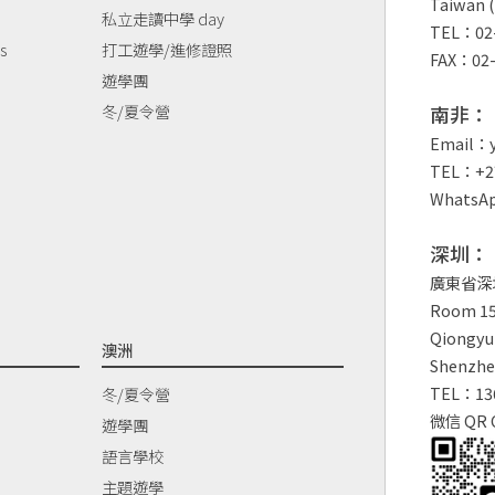
Taiwan (
私立走讀中學 day
TEL：02-
s
打工遊學/進修證照
FAX：02-
遊學團
冬/夏令營
南非：
Email：y
TEL：+27
WhatsAp
深圳：
廣東省深
Room 150
Qiongyu 
澳洲
Shenzhe
TEL：13
冬/夏令營
微信 QR 
遊學團
語言學校
主題遊學