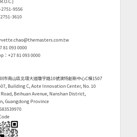
R.O.C.)
2751-9556
2751-3610
vette.chao@themasters.com.tw
 81 093 0000
p：+27 81 093 0000
圳市南山區北環大道瓊宇路10號澳特創新中心C棟1507
7, Building C, Aote Innovation Center, No. 10
Road, Beihuan Avenue, Nanshan District,
n, Guangdong Province
683539970
Code