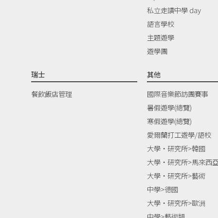
私立走讀中學 day
語言學校
主題遊學
遊學團
瑞士
其他
餐飲飯店管理
國際音樂節訪團賽事
暑假遊學(總覽)
寒假遊學(總覽)
愛爾蘭打工遊學/語校
大學‧研究所>韓國
大學‧研究所>馬來西
大學‧研究所>藝術
中學>德國
大學‧研究所>歐洲
中學>藝術類