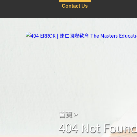
Contact Us
首頁
>
404 Not Foun