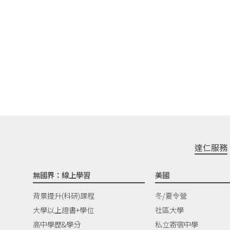
達仁服務
無國界：線上學習
美國
背景提升(科研)課程
冬/夏令營
大學以上證書+學位
社區大學
高中學歷&學分
私立寄宿中學