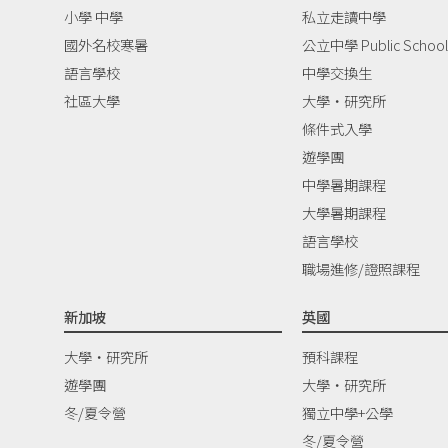
小學 中學
私立走讀中學
國外名校寒暑
公立中學 Public School
語言學校
中學交換生
社區大學
大學‧研究所
條件式入學
遊學團
中學暑期課程
大學暑期課程
語言學校
職場進修/證照課程
新加坡
英國
大學‧研究所
預科課程
遊學團
大學‧研究所
冬/夏令營
獨立中學+公學
冬/夏令營