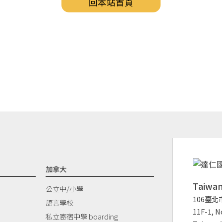
回本站首頁
加拿大
Taiw
公立中/小學
106臺北
語言學校
11F-1, No
私立寄宿中學 boarding