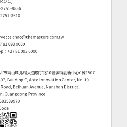
R.O.C.)
2751-9556
2751-3610
vette.chao@themasters.com.tw
 81 093 0000
p：+27 81 093 0000
圳市南山區北環大道瓊宇路10號澳特創新中心C棟1507
7, Building C, Aote Innovation Center, No. 10
Road, Beihuan Avenue, Nanshan District,
n, Guangdong Province
683539970
Code