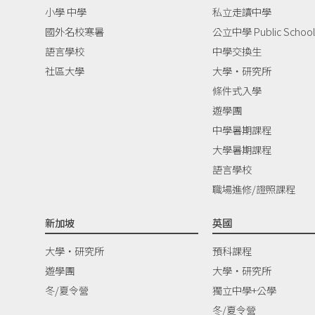
小學 中學
私立走讀中學
國外名校寒暑
公立中學 Public School
語言學校
中學交換生
社區大學
大學‧研究所
條件式入學
遊學團
中學暑期課程
大學暑期課程
語言學校
職場進修/證照課程
新加坡
英國
大學‧研究所
預科課程
遊學團
大學‧研究所
冬/夏令營
獨立中學+公學
冬/夏令營