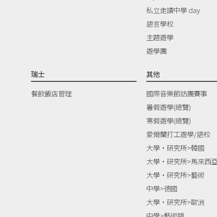
私立走讀中學 day
語言學校
主題遊學
遊學團
瑞士
其他
餐飲飯店管理
國際音樂節訪團賽事
暑假遊學(總覽)
寒假遊學(總覽)
愛爾蘭打工遊學/語校
大學‧研究所>韓國
大學‧研究所>馬來西
大學‧研究所>藝術
中學>德國
大學‧研究所>歐洲
中學>藝術類