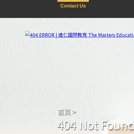
Contact Us
首頁
>
404 Not Foun