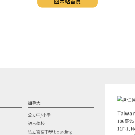
回本站首頁
加拿大
Taiw
公立中/小學
106臺北
語言學校
11F-1, No
私立寄宿中學 boarding