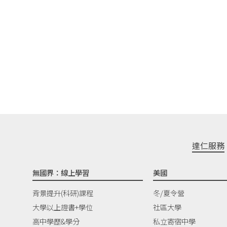
達仁服務
無國界：線上學習
美國
背景提升(科研)課程
冬/夏令營
大學以上證書+學位
社區大學
高中學歷&學分
私立寄宿中學