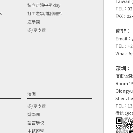
Taiwan (
私立走讀中學 day
TEL：02-
s
打工遊學/進修證照
FAX：02-
遊學團
冬/夏令營
南非：
Email：y
TEL：+27
WhatsAp
深圳：
廣東省深
Room 150
Qiongyu 
澳洲
Shenzhe
TEL：13
冬/夏令營
微信 QR 
遊學團
語言學校
主題遊學