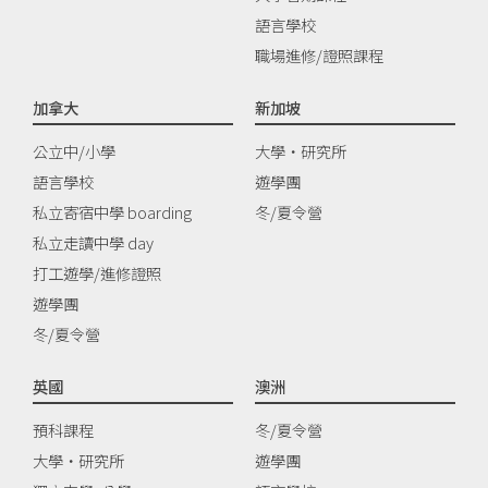
語言學校
職場進修/證照課程
加拿大
新加坡
公立中/小學
大學‧研究所
語言學校
遊學團
私立寄宿中學 boarding
冬/夏令營
私立走讀中學 day
打工遊學/進修證照
遊學團
冬/夏令營
英國
澳洲
預科課程
冬/夏令營
大學‧研究所
遊學團