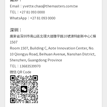
Email：yvette.chao@themasters.com.tw
TEL：+27 81 093 0000
WhatsApp：+27 81 093 0000
深圳：
廣東省深圳市南山區北環大道瓊宇路10號澳特創新中心C棟
1507
Room 1507, Building C, Aote Innovation Center, No.
10 Qiongyu Road, Beihuan Avenue, Nanshan District,
Shenzhen, Guangdong Province
TEL：13683539970
微信 QR Code