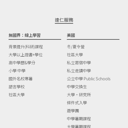
達仁服務
無國界：線上學習
美國
背景提升(科研)課程
冬/夏令營
大學以上證書+學位
社區大學
高中學歷&學分
私立寄宿中學
小學 中學
私立走讀中學
國外名校寒暑
公立中學 Public Schools
語言學校
中學交換生
社區大學
大學‧研究所
條件式入學
遊學團
中學暑期課程
大學暑期課程