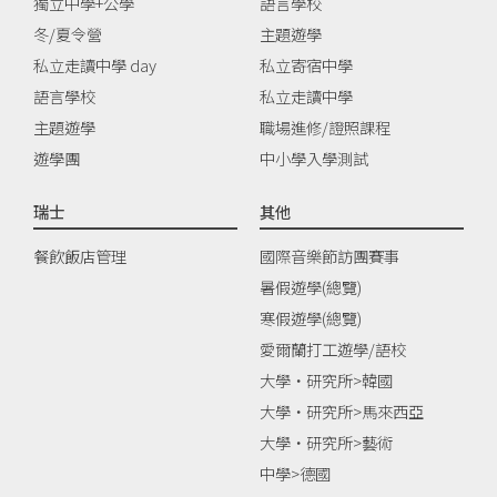
獨立中學+公學
語言學校
冬/夏令營
主題遊學
私立走讀中學 day
私立寄宿中學
語言學校
私立走讀中學
主題遊學
職場進修/證照課程
遊學團
中小學入學測試
瑞士
其他
餐飲飯店管理
國際音樂節訪團賽事
暑假遊學(總覽)
寒假遊學(總覽)
愛爾蘭打工遊學/語校
大學‧研究所>韓國
大學‧研究所>馬來西亞
大學‧研究所>藝術
中學>德國