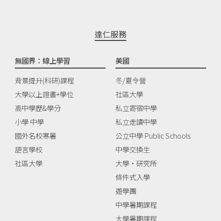
達仁服務
無國界：線上學習
美國
背景提升(科研)課程
冬/夏令營
大學以上證書+學位
社區大學
高中學歷&學分
私立寄宿中學
小學 中學
私立走讀中學
國外名校寒暑
公立中學 Public Schools
語言學校
中學交換生
社區大學
大學‧研究所
條件式入學
遊學團
中學暑期課程
大學暑期課程