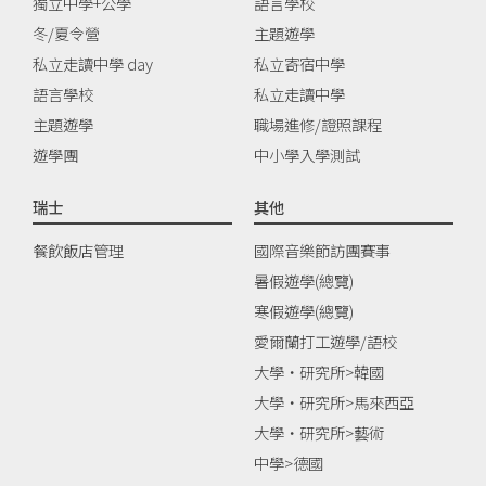
獨立中學+公學
語言學校
冬/夏令營
主題遊學
私立走讀中學 day
私立寄宿中學
語言學校
私立走讀中學
主題遊學
職場進修/證照課程
遊學團
中小學入學測試
瑞士
其他
餐飲飯店管理
國際音樂節訪團賽事
暑假遊學(總覽)
寒假遊學(總覽)
愛爾蘭打工遊學/語校
大學‧研究所>韓國
大學‧研究所>馬來西亞
大學‧研究所>藝術
中學>德國