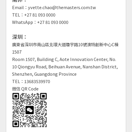
Email：yvette.chao@themasters.com.tw
TEL：+27 81 093 0000
WhatsApp：+27 81 093 0000
深圳：
廣東省深圳市南山區北環大道瓊宇路10號澳特創新中心C棟
1507
Room 1507, Building C, Aote Innovation Center, No.
10 Qiongyu Road, Beihuan Avenue, Nanshan District,
Shenzhen, Guangdong Province
TEL：13683539970
微信 QR Code