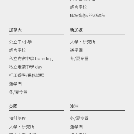
語言學校
職場進修/證照課程
加拿大
新加坡
公立中/小學
大學‧研究所
語言學校
遊學團
私立寄宿中學 boarding
冬/夏令營
私立走讀中學 day
打工遊學/進修證照
遊學團
冬/夏令營
英國
澳洲
預科課程
冬/夏令營
大學‧研究所
遊學團